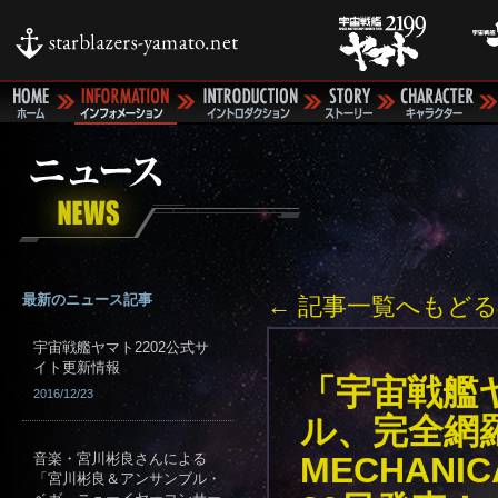
最新のニュース記事
← 記事一覧へもどる
宇宙戦艦ヤマト2202公式サ
イト更新情報
「宇宙戦艦
2016/12/23
ル、完全網羅
音楽・宮川彬良さんによる
MECHANIC
「宮川彬良＆アンサンブル・