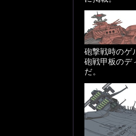
砲撃戦時のゲ
砲戦甲板のデ
だ。