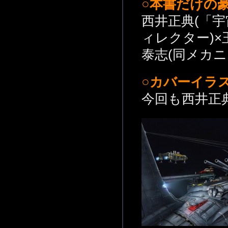
○本書だけの
西井正典(「宇
ィレクター)×
泰志(同メカニ
○カバーイラ
今回も西井正