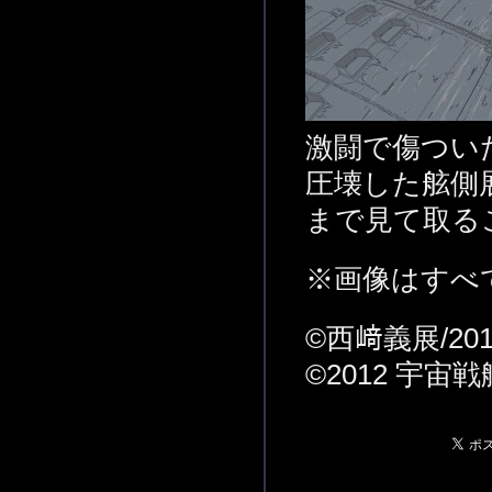
激闘で傷つい
圧壊した舷側
まで見て取る
※画像はすべ
©西﨑義展/20
©2012 宇宙