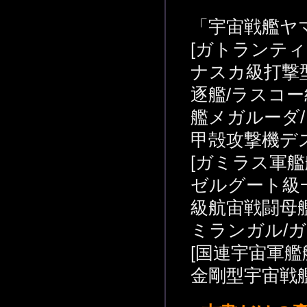
「宇宙戦艦ヤマ
[ガトランティ
ナスカ級打撃
逐艦/ラスコ
艦メガルーダ/
甲殻攻撃機デ
[ガミラス軍艦
ゼルグート級
級航宙戦闘母
ミランガル/
[国連宇宙軍艦
金剛型宇宙戦