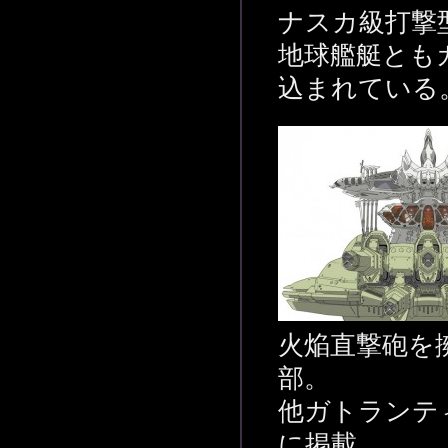
ナスカ級打撃
地球艦艇とも
込まれている
火焔直撃砲を
部。
他ガトランテ
に掲載。