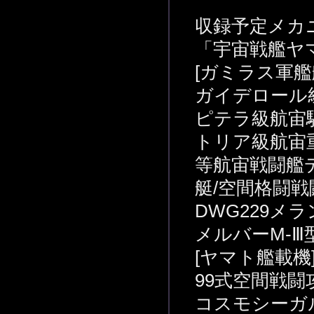
収録予定メカ
「宇宙戦艦ヤマ
[ガミラス軍艦
ガイデロール
ピテラ級航宙
トリア級航宙
等航宙戦闘艦デ
艇/空間格闘戦
DWG229メラ
メルバーM-Ⅲ
[ヤマト艦載機
99式空間戦闘
コスモシーガル