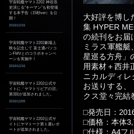
宇宙戦艦ヤマト2202 神谷浩
史演じる“キーマン”も初登場
する本予告（15秒ver）を公
大好評を博した
開！
集 HYPER M
2016/12/16
の続刊をお届
宇宙戦艦ヤマト2202劇場上
ミラス軍艦艇
映を記念して 富士通パソコ
ンFMVとのコラボキャンペ
星巡る方舟」
ーンを実施中！
用素材＋西井正
2016/12/16
ニカルディレ
宇宙戦艦ヤマト2202公式サ
お送りする、
イトに「ヤマトリビアの沼」
第3回が追加されました。
クス堂々完結
2016/12/09
□発売日：201
宇宙戦艦ヤマト2202公式サ
□価格：本体3,
イトにヤマトーク第１週レポ
ートが追加されました。
□仕様：A4フル