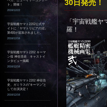
30日発売！
ベガ、ニューイヤーコンサー
ト」開催！
2016/12/22
「宇宙戦艦ヤ
宇宙戦艦ヤマト2202公式サ
羅！
イトに「ヤマトリビアの沼」
第4回が追加されました。
2016/12/16
宇宙戦艦ヤマト2202 キーマ
ン役 神谷浩史 キャストイ
ンタビュー掲載
2016/12/16
宇宙戦艦ヤマト2202 神谷浩
史、ガミラスの“キーマン”と
して出演決定！
2016/12/16