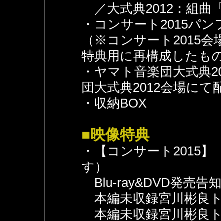
／大式典2012：組曲
・コンサート2015パ
（※コンサート2015
特典用に再構成したも
・ヤマト音楽団大式典2
団大式典2012会場に
・収納BOX
■映像特典
・【コンサート2015】（
す）
Blu-ray&DVD発売告
本編未収録宮川彬良ト
本編未収録宮川彬良ト