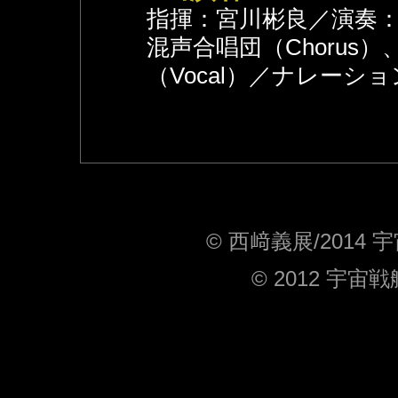
指揮：宮川彬良／演奏：
混声合唱団（Chorus）、
（Vocal）／ナレーシ
© 西﨑義展/2014
© 2012 宇宙