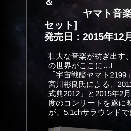
＆
ヤマト音楽団大式典
セット]
発売日：2015年12
壮大な音楽が紡ぎ出す、
の世界がここに…!
「宇宙戦艦ヤマト219
宮川彬良氏による、20
式典2012」と2015年
度のコンサートを遂に
が、5.1chサラウンドで