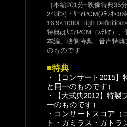
（本編201分+映像特典35分）／ﾄ
24bit>)・ﾘﾆｱPCM(ｽﾃﾚｵ<
16:9<1080i High Defi
特典はﾘﾆｱPCM（ｽﾃﾚｵ）、音
本編、映像特典、音声特典共にB
のものです
■特典
・【コンサート2015】特
と同一のものです）
・【大式典2012】特製ブ
一のものです）
・コンサートスコア（コ
ト・ガミラス・ガトラン