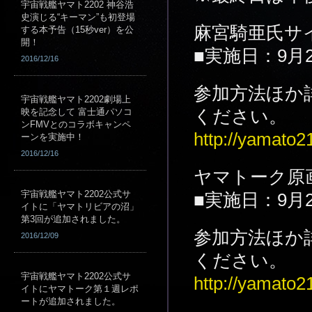
宇宙戦艦ヤマト2202 神谷浩
史演じる“キーマン”も初登場
麻宮騎亜氏サ
する本予告（15秒ver）を公
開！
■実施日：9月2
2016/12/16
参加方法ほか
宇宙戦艦ヤマト2202劇場上
映を記念して 富士通パソコ
ください。
ンFMVとのコラボキャンペ
http://yamato
ーンを実施中！
2016/12/16
ヤマトーク原
宇宙戦艦ヤマト2202公式サ
■実施日：9月2
イトに「ヤマトリビアの沼」
第3回が追加されました。
参加方法ほか
2016/12/09
ください。
宇宙戦艦ヤマト2202公式サ
http://yamato
イトにヤマトーク第１週レポ
ートが追加されました。