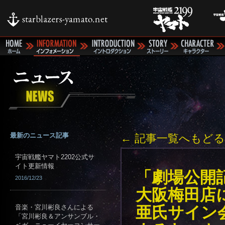
最新のニュース記事
← 記事一覧へもどる
宇宙戦艦ヤマト2202公式サ
イト更新情報
「劇場公開記
2016/12/23
大阪梅田店に
音楽・宮川彬良さんによる
亜氏サイン
「宮川彬良＆アンサンブル・