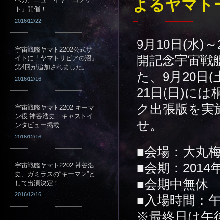
よるヤマト
ベガ、ニューイヤーコンサー
ト」開催！
2016/12/22
9月10日(水
宇宙戦艦ヤマト2202公式サ
開記念宇宙戦
イトに「ヤマトリビアの沼」
第4回が追加されました。
た、9月20日
2016/12/16
21日(日)に
ク出張版を実
宇宙戦艦ヤマト2202 キーマ
ン役 神谷浩史 キャストイ
せ。
ンタビュー掲載
2016/12/16
■会場：大丸梅
■会期：2014年
宇宙戦艦ヤマト2202 神谷浩
史、ガミラスの“キーマン”と
■会期中無休
して出演決定！
2016/12/16
■入場時間：午
※最終日は午後