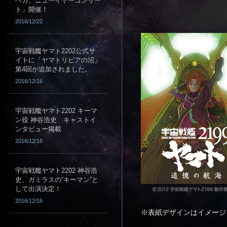
ベガ、ニューイヤーコンサー
ト」開催！
2016/12/22
宇宙戦艦ヤマト2202公式サ
イトに「ヤマトリビアの沼」
第4回が追加されました。
2016/12/16
宇宙戦艦ヤマト2202 キーマ
ン役 神谷浩史 キャストイ
ンタビュー掲載
2016/12/16
宇宙戦艦ヤマト2202 神谷浩
史、ガミラスの“キーマン”と
して出演決定！
2016/12/16
※表紙デザインはイメージ