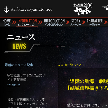
最新のニュース記事
← 記事一覧へもどる
宇宙戦艦ヤマト2202公式サ
イト更新情報
「追憶の航海」劇場限
2016/12/23
【結城信輝描き下ろ
音楽・宮川彬良さんによる
「宮川彬良＆アンサンブル・
購入方法と詳細はコチラ→