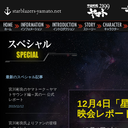
最新のスペシャル記事
宮川彬良のヤマトーク～ヤマ
トサウンド編～其の一 公式
レポート
12月4日
2015/11/12
映会レポー
宮川彬良氏よりファンの皆様