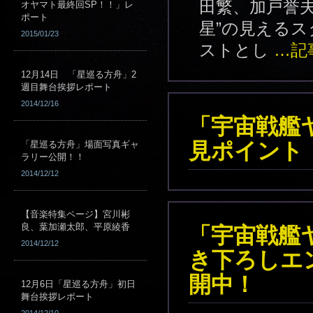
田繁、加戸誉夫
オヤマト最終回SP！！」レ
ポート
星”の見える
2015/01/23
ストとし
…記
12月14日 「星巡る方舟」2
週目舞台挨拶レポート
2014/12/16
「宇宙戦艦ヤ
見ポイント
「星巡る方舟」場面写真ギャ
ラリー公開！！
2014/12/12
【音楽特集ページ】宮川彬
良、葉加瀬太郎、平原綾香
「宇宙戦艦ヤ
2014/12/12
き下ろしエ
開中！
12月6日「星巡る方舟」初日
舞台挨拶レポート