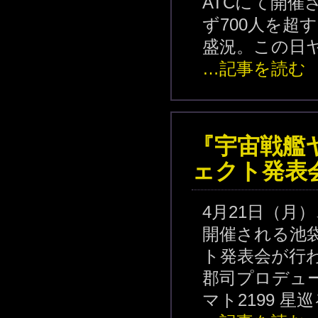
ATCにて開催
ず700人を超
盛況。この日ヤ
…記事を読む
『宇宙戦艦ヤ
ェクト発表
4月21日（月
開催される池
ト発表会が行
郡司プロデュ
マト2199 