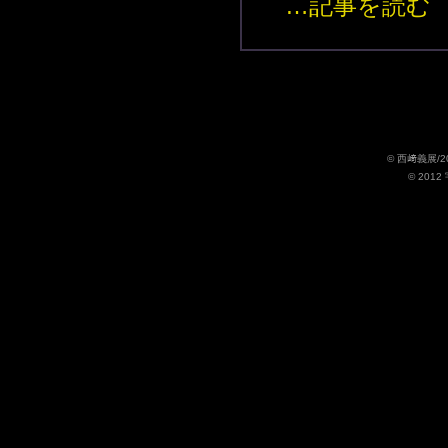
…記事を読む
© 西﨑義展/
© 201