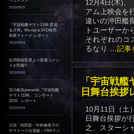
へコメント
12月4日(木)
2015/08/25
アム上映会を
違いの沖田艦
『宇宙戦艦ヤマト2199 星巡
トユーザーか
る方舟』Blu-ray＆DVD発売
前夜マトーク レポート
それぞれのコ
2015/06/03
るなり
…記事
出渕裕総監督より新着コメン
トが到着!!
2015/05/08
「宇宙戦艦ヤ
日舞台挨拶
宮川彬良presents『宇宙戦艦
ヤマト2199』 コンサート
2015 レポート
10月11日（
2015/03/03
日舞台挨拶が
1/16「内田彩・中村繪里子の
之、スターシ
ヤマトーク出張版～YRAラジ