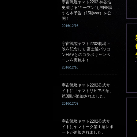
宇宙戦艦ヤマト2202 神谷浩
史演じる“キーマン”も初登場
する本予告（15秒ver）を公
開！
2016/12/16
宇宙戦艦ヤマト2202劇場上
映を記念して 富士通パソコ
ンFMVとのコラボキャンペ
ーンを実施中！
2016/12/16
宇宙戦艦ヤマト2202公式サ
イトに「ヤマトリビアの沼」
第3回が追加されました。
2016/12/09
宇宙戦艦ヤマト2202公式サ
イトにヤマトーク第１週レポ
ートが追加されました。