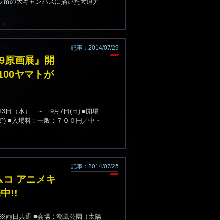
５ｍの大キャンパスに描いた大迫力
記事：2014/07/29
9原画展』開
00ヤマトが
13日（水） ～ 9月7日(日) ■開場
で) ■入場料：一般：７００円／中・
記事：2014/07/25
ムコ アニメキ
中!!
14:00※両日共通 ■会場：潮風公園（太陽