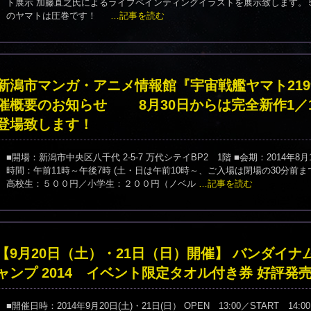
ト展示 加藤直之氏によるライブペインティングイラストを展示致します。
のヤマトは圧巻です！
…記事を読む
新潟市マンガ・アニメ情報館『宇宙戦艦ヤマト219
催概要のお知らせ 8月30日からは完全新作1／1
登場致します！
■開場：新潟市中央区八千代 2-5-7 万代シテイBP2 1階 ■会期：2014年8月
時間：午前11時～午後7時 (土・日は午前10時～、ご入場は閉場の30分前ま
高校生：５００円／小学生：２００円（ノベル
…記事を読む
【9月20日（土）・21日（日）開催】 バンダイナ
ャンプ 2014 イベント限定タオル付き券 好評発売
■開催日時：2014年9月20日(土)・21日(日） OPEN 13:00／START 