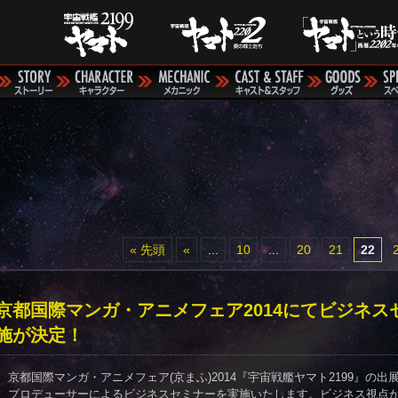
« 先頭
«
...
10
...
20
21
22
京都国際マンガ・アニメフェア2014にてビジネス
施が決定！
京都国際マンガ・アニメフェア(京まふ)2014『宇宙戦艦ヤマト2199』の出
プロデューサーによるビジネスセミナーを実施いたします。ビジネス視点から