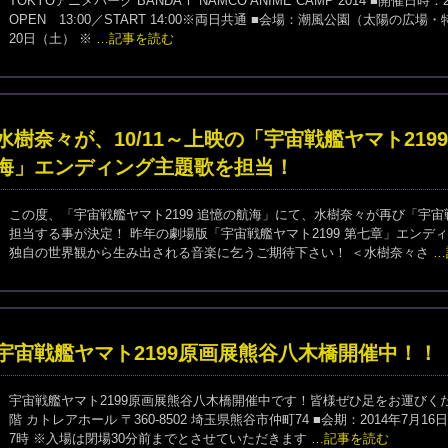
TOKYOアニメパーク BANDAＩ NAMCO ANIME CAMP 2014 ■開催日時：2
OPEN 13:00／START 14:00※両日共通 ■会場：潮風公園（太陽の広
20日（土） ※
…記事を読む
水樹奈々が、10/11～上映の「宇宙戦艦ヤマト219
海」エンディング主題歌を担当！
この度、「宇宙戦艦ヤマト2199 追憶の航海」にて、水樹奈々が再び「宇宙
担当する事が決定！ 昨年の劇場版「宇宙戦艦ヤマト2199 第七章」エンデ
独自の世界観から生み出される音楽に乞うご期待下さい！ ＜水樹奈々さ
…
宇宙戦艦ヤマト2199原画展熊谷八木橋開催中！！
宇宙戦艦ヤマト2199原画展熊谷八木橋開催中です！皆様ぜひ足をお運びく
階 カトレアホール 〒360-8502 埼玉県熊谷市仲町74 ■会期：2014年7月
7時 ※入場は閉場30分前までとさせていただきます
…記事を読む