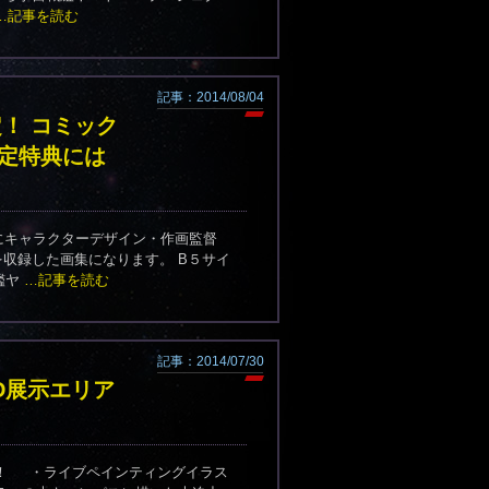
…記事を読む
記事：2014/08/04
定！ コミック
限定特典には
めにキャラクターデザイン・作画監督
収録した画集になります。 B５サイ
艦ヤ
…記事を読む
記事：2014/07/30
D展示エリア
す！ ・ライブペインティングイラス