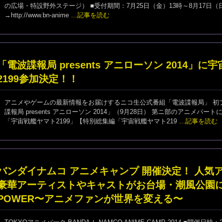
の広場・特設野外ステージ） ■受付期間：7月25日（金）13時～8月17日（日
→http://www.bn-anime
…記事を読む
「電波諜報局 presents アニローソン 2014」
2199参加決定！！
アニメやゲームの最新情報をお届けするニコ生公式番組「電波諜報局」 初
諜報局 presents アニローソン 2014」（9月28日） 第ニ部のアニメパ
「宇宙戦艦ヤマト2199」【特別総集編「宇宙戦艦ヤマト219
…記事を読む
バンダイナムコ アニメキャンプ 開催決定！ 人気
豪華アーティストやキャストがお台場・潮風公園に集
POWER〜アニメファンが世界を変える〜