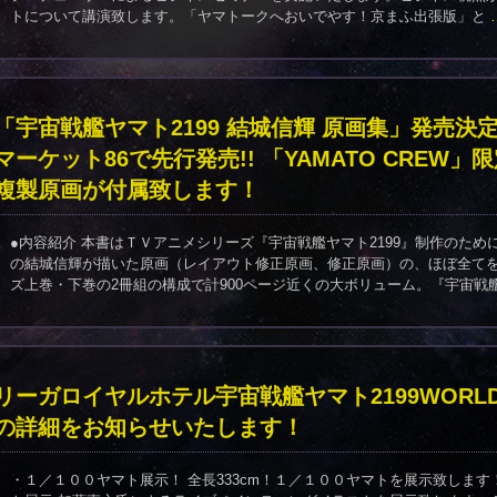
トについて講演致します。「ヤマトークへおいでやす！京まふ出張版」と
「宇宙戦艦ヤマト2199 結城信輝 原画集」発売決
マーケット86で先行発売!! 「YAMATO CREW」
複製原画が付属致します！
●内容紹介 本書はＴＶアニメシリーズ『宇宙戦艦ヤマト2199』制作のた
の結城信輝が描いた原画（レイアウト修正原画、修正原画）の、ほぼ全てを
ズ上巻・下巻の2冊組の構成で計900ページ近くの大ボリューム。『宇宙戦
リーガロイヤルホテル宇宙戦艦ヤマト2199WORL
の詳細をお知らせいたします！
・１／１００ヤマト展示！ 全長333cm！１／１００ヤマトを展示致しま