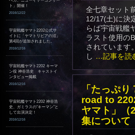
ベガ、ニューイヤーコンサー
ト」開催！
全七章セット
2016/12/22
12/17(土)
らば宇宙戦艦
宇宙戦艦ヤマト2202公式サ
イトに「ヤマトリビアの沼」
ラスト使用のB
第4回が追加されました。
されています
2016/12/16
し
…記事を読
宇宙戦艦ヤマト2202 キーマ
ン役 神谷浩史 キャストイ
ンタビュー掲載
2016/12/16
「たっぷり７
road to
宇宙戦艦ヤマト2202 神谷浩
史、ガミラスの“キーマン”と
ヤマト」（2
して出演決定！
集について
2016/12/16