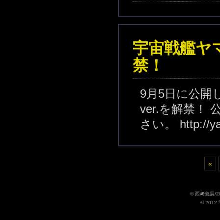
宇宙戦艦ヤマト
禁！
9月5日に公開
ver.を解禁
さい。 http://ya
«
© 西﨑義展/
© 201