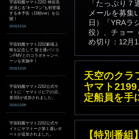
「たっぷり７週ヤ
宇宙戦艦ヤマト2202 神谷浩
史演じる“キーマン”も初登場
メールを募集い
する本予告（15秒ver）を公
開！
日）「YRAラ
2016/12/16
役）、チョー（
め切り：12月1
宇宙戦艦ヤマト2202劇場上
映を記念して 富士通パソコ
ンFMVとのコラボキャンペ
ーンを実施中！
2016/12/16
天空のクラ
ヤマト219
宇宙戦艦ヤマト2202公式サ
イトに「ヤマトリビアの沼」
定船員を手
第3回が追加されました。
2016/12/09
宇宙戦艦ヤマト2202公式サ
イトにヤマトーク第１週レポ
【特別番組
ートが追加されました。