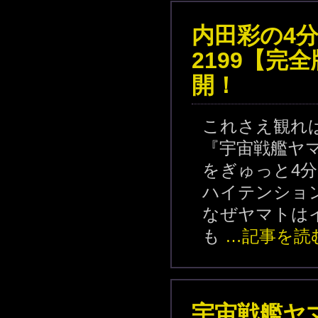
内田彩の4
2199【完全版
開！
これさえ観れ
『宇宙戦艦ヤマ
をぎゅっと4
ハイテンショ
なぜヤマトは
も
…記事を読
宇宙戦艦ヤマ