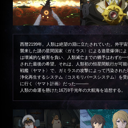
西暦2199年。人類は絶望の淵に立たされていた。外宇
襲来した謎の星間国家〈ガミラス〉による遊星爆弾によ
は壊滅的な被害を負い、人類滅亡までの猶予はわずか一
された最後の希望。それは、人類初の恒星間航行が可能
戦艦〈ヤマト〉で、ガミラスの攻撃によって汚染された
浄化再生するシステム〈コスモリバースシステム〉を受
に行く〈ヤマト計画〉だった―――
人類の命運を懸けた16万8千光年の大航海を追想する。