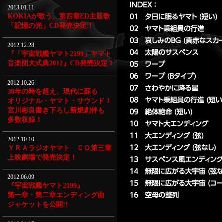
2013.01.11
KOKIAが歌う、第四章ED主題歌
「記憶の光」CD発売決定!!
2012.12.28
『「宇宙戦艦ヤマト2199」ヤマト
音楽団大式典2012』CD発売決定！
2012.10.26
38年の時を超え、現代に蘇る
オリジナル・ヤマト・サウンド！
宮川彬良書き下ろし新規劇伴も
多数収録！
2012.10.10
ＹＲＡラジオヤマト ＣＤ第三章
上映劇場で発売決定！
2012.06.09
『宇宙戦艦ヤマト2199』
第一章・第二章エンディング曲
ジャケットを公開!!