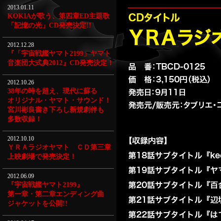
2013.01.11
KOKIAが歌う、第四章ED主題歌
「記憶の光」CD発売決定!!
2012.12.28
『「宇宙戦艦ヤマト2199」ヤマト
音楽団大式典2012』CD発売決定！
2012.10.26
38年の時を超え、現代に蘇る
オリジナル・ヤマト・サウンド！
宮川彬良書き下ろし新規劇伴も
多数収録！
2012.10.10
ＹＲＡラジオヤマト ＣＤ第三章
上映劇場で発売決定！
2012.06.09
『宇宙戦艦ヤマト2199』
第一章・第二章エンディング曲
ジャケットを公開!!