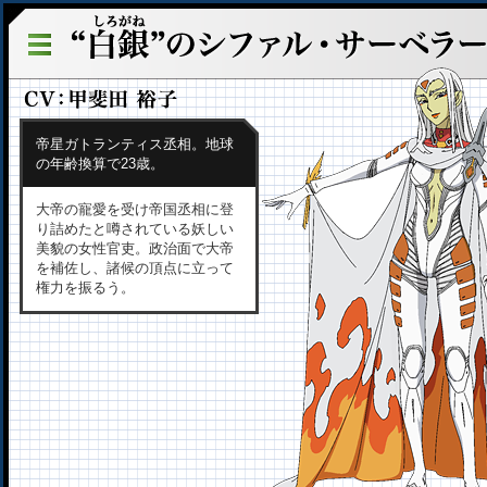
帝星ガトランティス丞相。地球
の年齢換算で23歳。
大帝の寵愛を受け帝国丞相に登
り詰めたと噂されている妖しい
美貌の女性官吏。政治面で大帝
を補佐し、諸候の頂点に立って
権力を振るう。