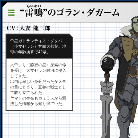
帝星ガトランティス・グタバ
（小マゼラン）方面大都督。地
球の年齢換算で42歳。
大帝より〈静寂の星〉探索の命
を受け、大マゼラン銀河に侵入
してきた。
出自は卑しい身分だったが大帝
の目にとまり、直参の戦士とし
て取り立てられた。
ヤマトの存在もガミラスから漏
洩した情報から知り得ていた。